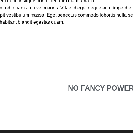
rerit nunc tristique non bibendum diam urna id.
tor odio nam arcu vel mauris. Vitae id eget neque arcu imperdie
scipit vestibulum massa. Eget senectus commodo lobortis nulla
 habitant blandit egestas quam.
NO FANCY POWERP