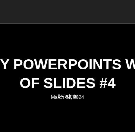
MANAGEMENT
COACHING
TRAINING
Y POWERPOINTS W
OF SLIDES #4
By admin
March 31, 2024