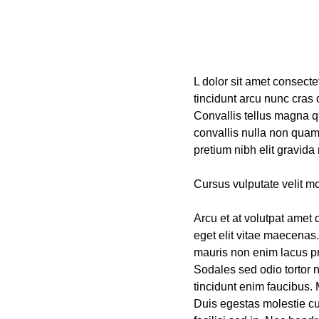
L dolor sit amet consecte
tincidunt arcu nunc cras
Convallis tellus magna qu
convallis nulla non quam 
pretium nibh elit gravida
Cursus vulputate velit mo
Arcu et at volutpat amet 
eget elit vitae maecenas
mauris non enim lacus pr
Sodales sed odio tortor ni
tincidunt enim faucibus.
Duis egestas molestie cu