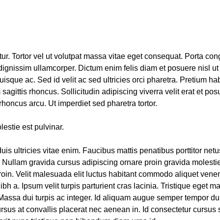
tur. Tortor vel ut volutpat massa vitae eget consequat. Porta co
 dignissim ullamcorper. Dictum enim felis diam et posuere nisl 
isque ac. Sed id velit ac sed ultricies orci pharetra. Pretium hab
sagittis rhoncus. Sollicitudin adipiscing viverra velit erat et p
 rhoncus arcu. Ut imperdiet sed pharetra tortor.
lestie est pulvinar.
duis ultricies vitae enim. Faucibus mattis penatibus porttitor ne
. Nullam gravida cursus adipiscing ornare proin gravida molest
oin. Velit malesuada elit luctus habitant commodo aliquet vene
bh a. Ipsum velit turpis parturient cras lacinia. Tristique eget mat
 Massa dui turpis ac integer. Id aliquam augue semper tempor dui
rsus at convallis placerat nec aenean in. Id consectetur cursus 