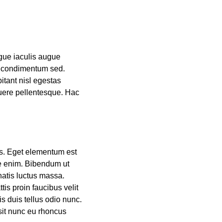
ngue iaculis augue
ut condimentum sed.
itant nisl egestas
osuere pellentesque. Hac
tus. Eget elementum est
ie enim. Bibendum ut
natis luctus massa.
tis proin faucibus velit
s duis tellus odio nunc.
sit nunc eu rhoncus